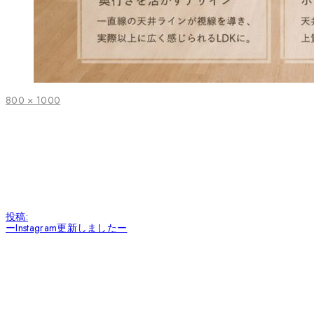
フ
800 × 1000
ル
サ
イ
ズ
投
投稿:
稿
ーInstagram更新しましたー
ナ
ビ
ゲ
ー
シ
ョ
ン