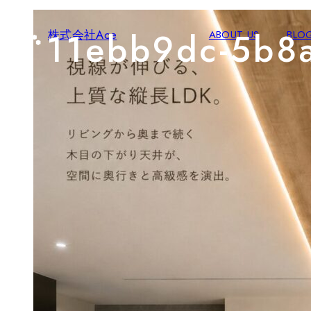
11ebb9dc-5b8
株式会社Ace
ABOUT US
BLO