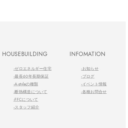
HOUSEBUILDING
INFOMATION
-ゼロエネルギー住宅
-お知らせ
-最長60年長期保証
-ブログ
-A-styleの種類
-イベント情報
-断熱構造について
-各種お問合せ
-FFCについて
-スタッフ紹介