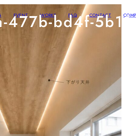
a-477b-bd4f-5b1
G
EVENT
WORKS
FAQ
CONTACT
COMP