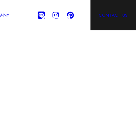
16aa7c200
ANY
CONTACT US