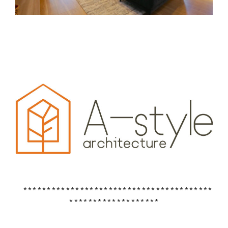
****************************************
*******************