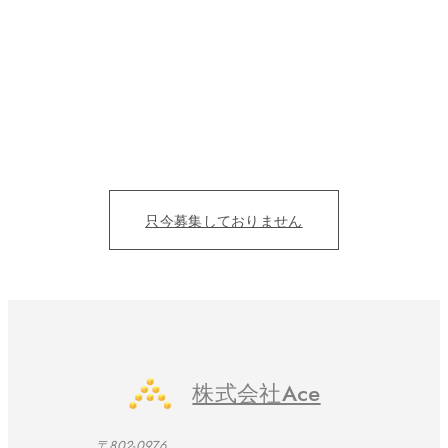
たくさんの人の夢を
カタチにする仲間募集。
目の前の人を笑顔にすることにただ、全力を尽くそう！
仕事を通じて、成長をみんなで実感したい。
只今募集しておりません
株式会社Ace
〒802-0976