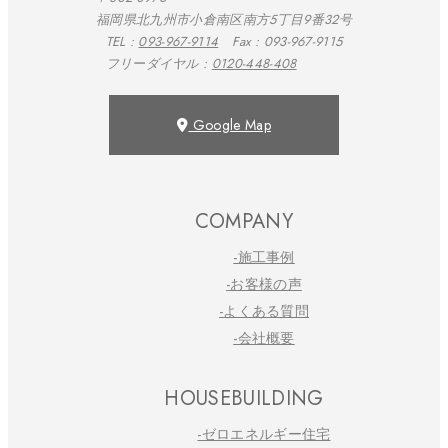
福岡県北九州市小倉南区南方5丁目9番32号
TEL :
093-967-9114
Fax : 093-967-9115
フリーダイヤル :
0120-448-408
Google Map
COMPANY
-施工事例
-お客様の声
-よくある質問
-会社概要
HOUSEBUILDING
-ゼロエネルギー住宅