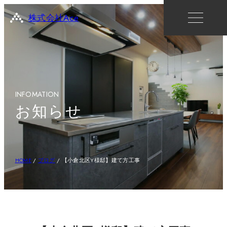
株式会社Ace
INFOMATION
お知らせ
HOME
/
ブログ
/
【小倉北区Y様邸】建て方工事